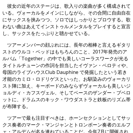
彼女の近年のステージは、歌入りの楽曲が多く構成されて
いる。ヴォーカルをメインにしながら、その合間に自由自在
にサックスを挟みつつ、ソロではしっかりとブロウする。歌
わない曲はあえてインストゥルメンタルをプレイすると宣言
し、サックスをたっぷりと聴かせている。
ツアーメンバーの顔ぶれには、長年の相棒と言えるギタリ
ストのウルコ・ベッドはもちろんのこと、2017年発売のア
ルバム「Together」の中でも美しいコーラスワークが光る
タイトルチューンの作詞を担当したイヴァン・ペロティや、
母国のライブハウスClub Dauphine で発掘したという若き
才能のカミロ・ロドリゲスといった、お馴染みのヴォーカリ
スト陣に加え、キーボードのみならずヴォーカルも美しいジ
ョルディ・カフスヴェル、そしてベースのザンダー・ブベロ
ットに、ドラムスのキック・ワウダストラと鉄板のリズム帯
が布陣する。
ツアーで最も注目すべきは、ホーンセクションとしてサッ
クス奏者のマーク・マンジャンとトロンボーン奏者のエルフ
ェ・アルデムが名を連ねていることだ。今年7月に開催され