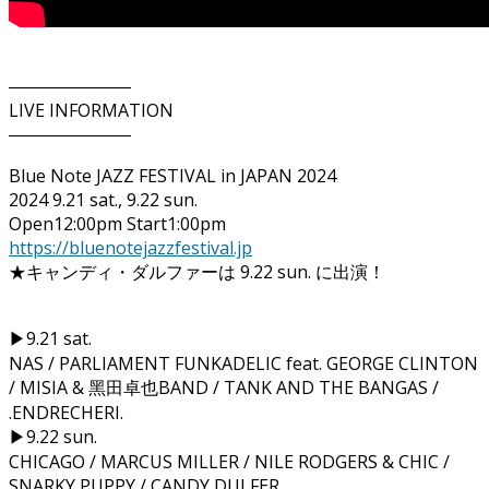
―――――――
LIVE INFORMATION
―――――――
Blue Note JAZZ FESTIVAL in JAPAN 2024
2024 9.21 sat., 9.22 sun.
Open12:00pm Start1:00pm
https://bluenotejazzfestival.jp
★キャンディ・ダルファーは 9.22 sun. に出演！
▶︎9.21 sat.
NAS / PARLIAMENT FUNKADELIC feat. GEORGE CLINTON
/ MISIA & ⿊⽥卓也BAND / TANK AND THE BANGAS /
.ENDRECHERI.
▶︎9.22 sun.
CHICAGO / MARCUS MILLER / NILE RODGERS & CHIC /
SNARKY PUPPY / CANDY DULFER