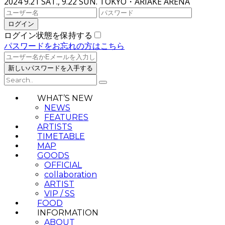
2024 9.21 SAT., 9.22 SUN.
TOKYO・ARIAKE ARENA
ログイン状態を保持する
パスワードをお忘れの方はこちら
WHAT’S NEW
NEWS
FEATURES
ARTISTS
TIMETABLE
MAP
GOODS
OFFICIAL
collaboration
ARTIST
VIP / SS
FOOD
INFORMATION
ABOUT