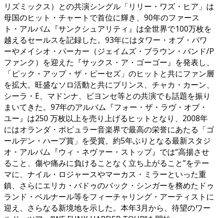
リズミックス）との共演シングル「リリー・ワズ・ヒア」は
母国のヒット・チャートで首位に輝き、90年のファース
ト・アルバム『サンクシュアリティ』は全世界で100万枚を
越えるセールスを記録した。93年にはタワー・オブ・パワ
ーやメイシオ・パーカー（ジェイムズ・ブラウン・バンド/P
ファンク）を迎えた『サックス・ア・ゴーゴー』を発表し、
「ピック・アップ・ザ・ピーセズ」のヒットと共にファン層
を拡大。旺盛なソロ活動と共にプリンス、チャカ・カーン、
シーラ・E、マドンナ、ビヨンセ等との共演でも話題を振り
まいてきた。97年のアルバム『フォー・ザ・ラヴ・オブ・
ユー』は250 万枚以上を売り上げるヒットとなり、2008年
にはオランダ・ポピュラー音楽界で最高の栄誉にあたる「ゴ
ールデン・ハープ賞」を受賞。約5年ぶりとなる最新スタジ
オ・アルバム『ウィ・ネヴァー・ストップ』では“高揚させ
ること、傷や痛みに負けることなく立ち上がること”をテー
マに、ナイル・ロジャースやマーカス・ミラーといった重
鎮、さらにエリカ・バドゥのバック・シンガーを務めたドゥ
ランド・ベルナール等をフィーチャリング・アーティストに
迎え、さらなる新境地を示した。本年3月から、待望のワー