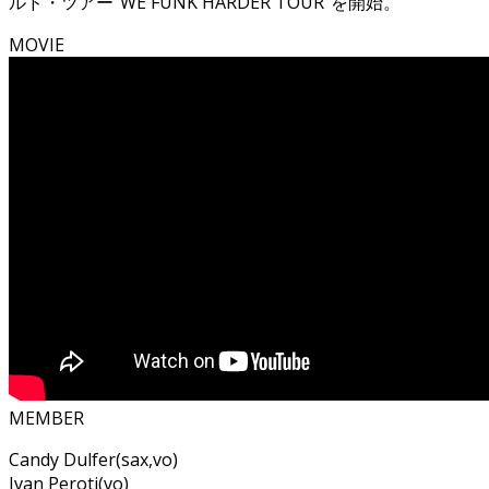
ルド・ツアー”WE FUNK HARDER TOUR”を開始。
MOVIE
MEMBER
Candy Dulfer(sax,vo)
Ivan Peroti(vo)