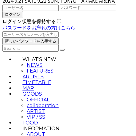
2024 9.21 SAT., 9.22 SUN.
TOKYO・ARIAKE ARENA
ログイン状態を保持する
パスワードをお忘れの方はこちら
WHAT’S NEW
NEWS
FEATURES
ARTISTS
TIMETABLE
MAP
GOODS
OFFICIAL
collaboration
ARTIST
VIP / SS
FOOD
INFORMATION
ABOUT